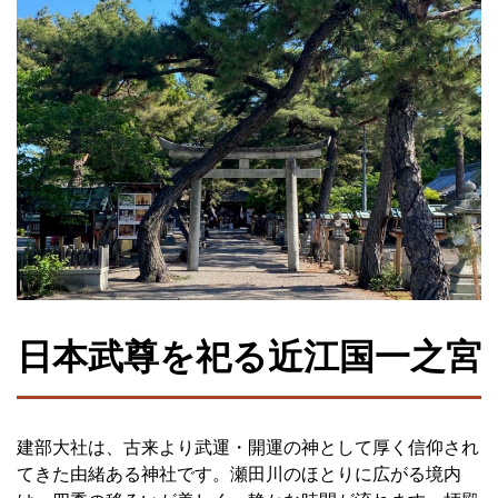
日本武尊を祀る近江国一之宮
建部大社は、古来より武運・開運の神として厚く信仰され
てきた由緒ある神社です。瀬田川のほとりに広がる境内