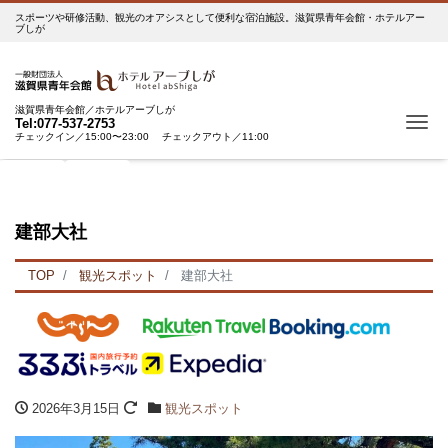
スポーツや研修活動、観光のオアシスとして便利な宿泊施設。滋賀県青年会館・ホテルアー
ブしが
滋賀県青年会館／ホテルアーブしが
Tog
Tel:077-537-2753
チェックイン／15:00〜23:00 チェックアウト／11:00
ボタン1
ボタン2
建部大社
TOP
観光スポット
建部大社
2026年3月15日
観光スポット