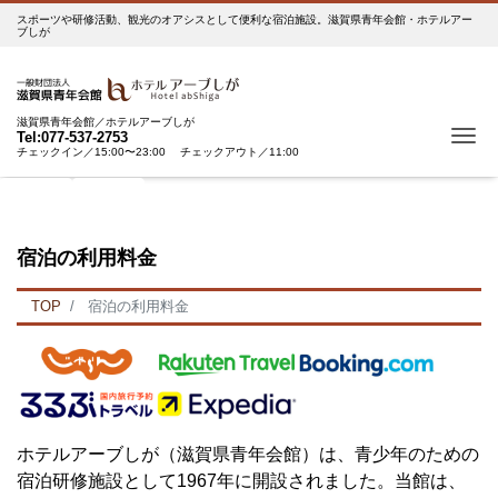
スポーツや研修活動、観光のオアシスとして便利な宿泊施設。滋賀県青年会館・ホテルアー
ブしが
滋賀県青年会館／ホテルアーブしが
Tog
Tel:077-537-2753
チェックイン／15:00〜23:00 チェックアウト／11:00
ボタン1
ボタン2
宿泊の利用料金
TOP
宿泊の利用料金
ホテルアーブしが（滋賀県青年会館）は、青少年のための
宿泊研修施設として
1967
年に開設されました。当館は、