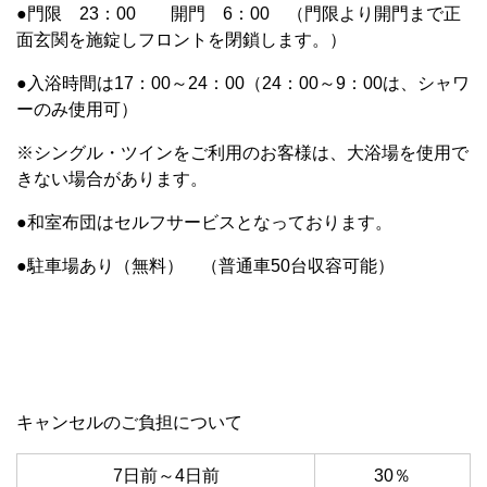
●
門限
23
：
00
開門
6
：
00 （
門限より開門まで正
面玄関を施錠しフロントを閉鎖します。）
●
入浴時間は
17
：
00
～
24
：
00（
24
：
00
～
9
：
00
は、シャワ
ーのみ使用可）
※シングル・ツインをご利用のお客様は、大浴場を使用で
きない場合があります。
●
和室布団はセルフサービスとなっております。
●
駐車場あり（無料） （普通車
50
台収容可能）
キャンセルのご負担について
7日前～4日前
30％