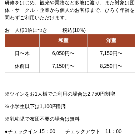
研修をはじめ、観光や業務など多岐に渡り、また対象は団
体・サークル・企業から個人のお客様まで、ひろく年齢を
問わずご利用いただけます。
お一人様
1
泊につき
税込
(10%)
和室
洋室
日〜木
6,050円〜
7,150円〜
休前日
7,150円〜
8,250円〜
※
ツインをお
1
人様でご利用の場合は
2,750
円割増
※
小学生以下は
1,100
円割引
※
乳幼児で布団不要の場合は無料
●
チェックイン
15
：
00
チェックアウト
11
：
00