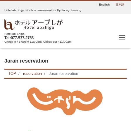
English
日本語
Hotel ab Shiga which is convenient for Kyoto sightseeing
Hotel ab Shiga
Tog
Tel:077-537-2753
Check in / 3:00pm-11:00pm, Check out / 11:00am
Jaran reservation
TOP
reservation
Jaran reservation